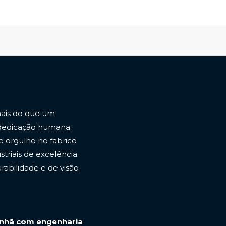
ais do que um
 dedicação humana.
e orgulho no fabrico
triais de excelência.
abilidade e de visão
anhã com engenharia