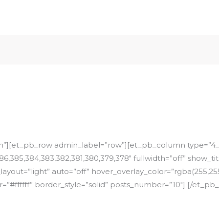
on”][et_pb_row admin_label=”row”][et_pb_column type=”4_
86,385,384,383,382,381,380,379,378″ fullwidth=”off” show_t
yout=”light” auto=”off” hover_overlay_color=”rgba(255,255,
=”#ffffff” border_style=”solid” posts_number=”10″] [/et_pb