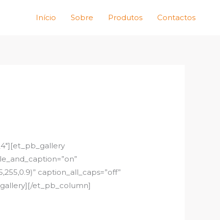
Início
Sobre
Produtos
Contactos
4″][et_pb_gallery
itle_and_caption=”on”
255,0.9)” caption_all_caps=”off”
_gallery][/et_pb_column]