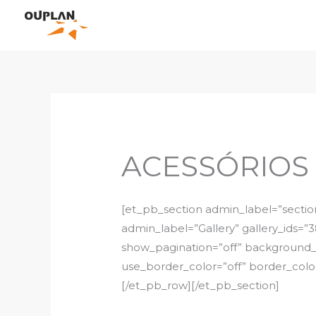
Skip
to
content
ACESSÓRIOS
[et_pb_section admin_label=”secti
admin_label=”Gallery” gallery_ids=”3
show_pagination=”off” background_la
use_border_color=”off” border_color
[/et_pb_row][/et_pb_section]