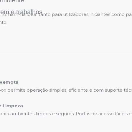
 ambiente
gem e trabalhos
 tornam-na ideal tanto para utilizadores iniciantes como p
nto.
a Remota
box permite operação simples, eficiente e com suporte téc
e Limpeza
ra ambientes limpos e seguros. Portas de acesso fáceis e g