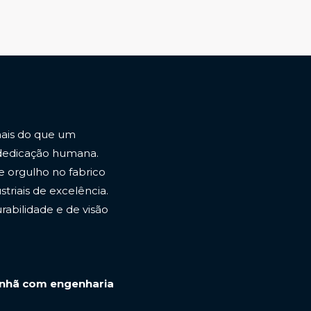
ais do que um
 dedicação humana.
e orgulho no fabrico
triais de excelência.
abilidade e de visão
anhã com engenharia