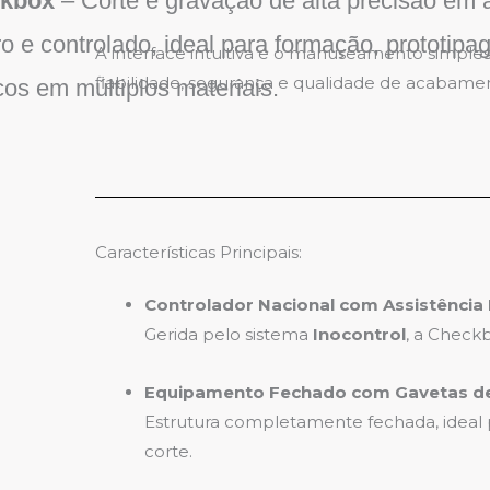
kbox
– Corte e gravação de alta precisão em
o e controlado, ideal para formação, prototipa
A interface intuitiva e o manuseamento simples
fiabilidade, segurança e qualidade de acabame
cos em múltiplos materiais.
Características Principais:
Controlador Nacional com Assistênci
Gerida pelo sistema
Inocontrol
, a Check
Equipamento Fechado com Gavetas d
Estrutura completamente fechada, ideal pa
corte.